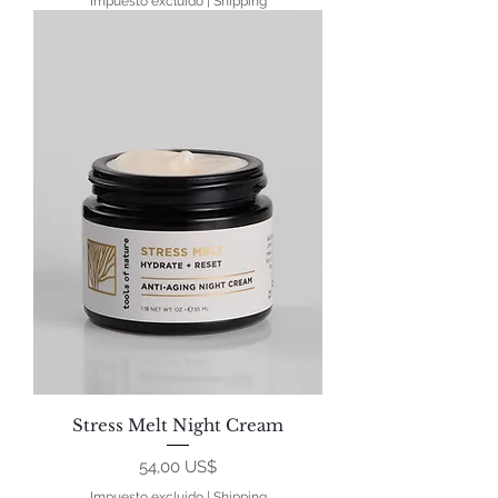
Impuesto excluido
|
Shipping
Stress Melt Night Cream
Precio
54,00 US$
Impuesto excluido
|
Shipping