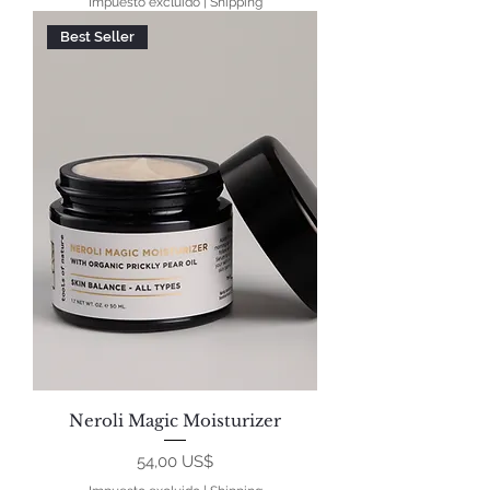
Impuesto excluido
|
Shipping
Best Seller
Neroli Magic Moisturizer
Precio
54,00 US$