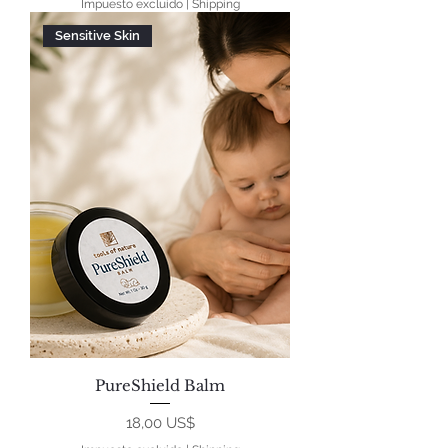
Impuesto excluido
|
Shipping
Sensitive Skin
PureShield Balm
Precio
18,00 US$